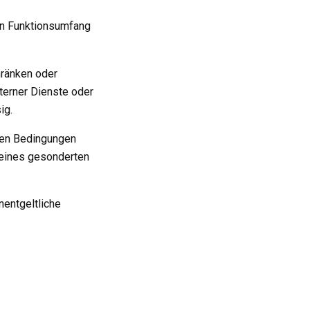
ten Funktionsumfang
hränken oder
xterner Dienste oder
ig.
igen Bedingungen
 eines gesonderten
nentgeltliche