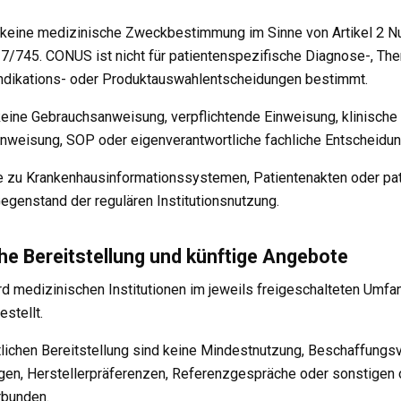
 keine medizinische Zweckbestimmung im Sinne von Artikel 2 
7/745. CONUS ist nicht für patientenspezifische Diagnose-, Ther
aindikations- oder Produktauswahlentscheidungen bestimmt.
eine Gebrauchsanweisung, verpflichtende Einweisung, klinische 
anweisung, SOP oder eigenverantwortliche fachliche Entscheidun
lle zu Krankenhausinformationssystemen, Patientenakten oder pa
egenstand der regulären Institutionsnutzung.
che Bereitstellung und künftige Angebote
d medizinischen Institutionen im jeweils freigeschalteten Umfa
estellt.
tlichen Bereitstellung sind keine Mindestnutzung, Beschaffungs
en, Herstellerpräferenzen, Referenzgespräche oder sonstigen 
rbunden.