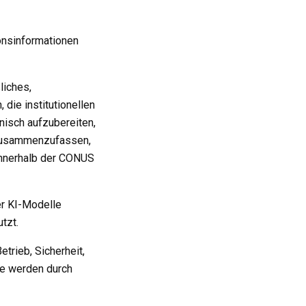
ionsinformationen
liches,
 die institutionellen
hnisch aufzubereiten,
, zusammenzufassen,
innerhalb der CONUS
er KI-Modelle
tzt.
trieb, Sicherheit,
ffe werden durch