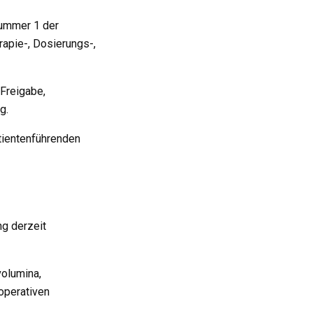
Nummer 1 der
apie-, Dosierungs-,
Freigabe,
g.
tientenführenden
ng derzeit
volumina,
operativen