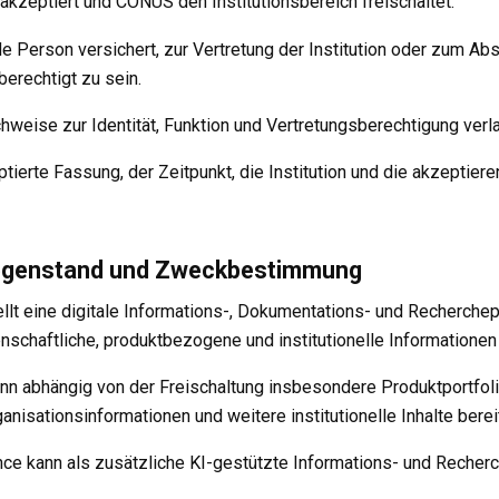
B akzeptiert und CONUS den Institutionsbereich freischaltet.
e Person versichert, zur Vertretung der Institution oder zum Ab
berechtigt zu sein.
weise zur Identität, Funktion und Vertretungsberechtigung verl
ptierte Fassung, der Zeitpunkt, die Institution und die akzeptie
gegenstand und Zweckbestimmung
lt eine digitale Informations-, Dokumentations- und Recherchep
schaftliche, produktbezogene und institutionelle Informationen 
kann abhängig von der Freischaltung insbesondere Produktportfol
anisationsinformationen und weitere institutionelle Inhalte bereit
nce kann als zusätzliche KI-gestützte Informations- und Recher