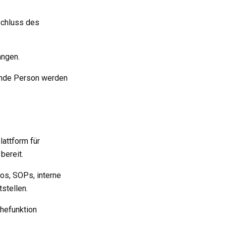
schluss des
angen.
rende Person werden
lattform für
bereit.
ios, SOPs, interne
stellen.
chefunktion