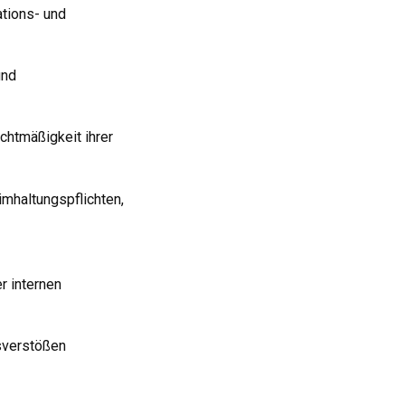
ations- und
und
echtmäßigkeit ihrer
eimhaltungspflichten,
r internen
tsverstößen