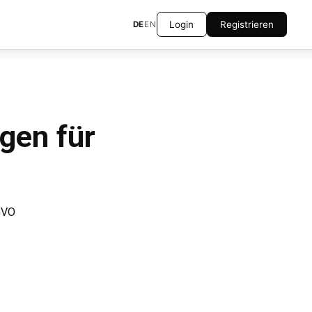
Login
Registrieren
DE
EN
gen für
SGVO