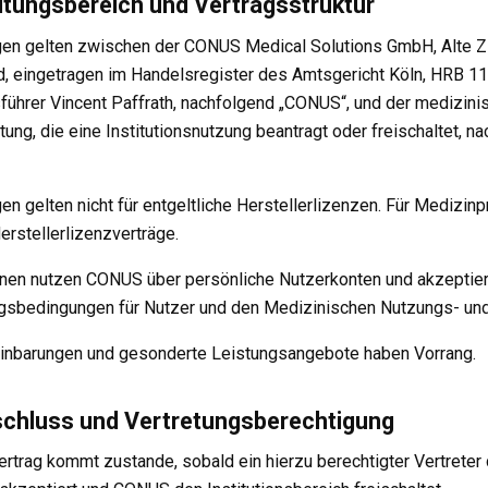
eltungsbereich und Vertragsstruktur
en gelten zwischen der CONUS Medical Solutions GmbH, Alte Zi
d, eingetragen im Handelsregister des Amtsgericht Köln, HRB 11
führer Vincent Paffrath, nachfolgend „CONUS“, und der medizinis
tung, die eine Institutionsnutzung beantragt oder freischaltet, n
n gelten nicht für entgeltliche Herstellerlizenzen. Für Medizinp
rstellerlizenzverträge.
onen nutzen CONUS über persönliche Nutzerkonten und akzeptier
sbedingungen für Nutzer und den Medizinischen Nutzungs- und
reinbarungen und gesonderte Leistungsangebote haben Vorrang.
schluss und Vertretungsberechtigung
vertrag kommt zustande, sobald ein hierzu berechtigter Vertrete