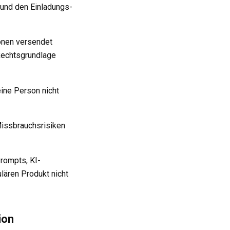
 und den Einladungs-
sonen versendet
Rechtsgrundlage
eine Person nicht
Missbrauchsrisiken
rompts, KI-
ulären Produkt nicht
ion