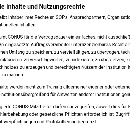
elle Inhalte und Nutzungsrechte
bleibt Inhaber ihrer Rechte an SOPs, Ansprechpartnern, Organisat
tionellen Inhalten.
räumt CONUS für die Vertragsdauer ein einfaches, nicht ausschließ
an eingesetzte Auftragsverarbeiter unterlizenzierbares Recht ein,
ichen Umfang zu speichern, zu vervielfältigen, zu übertragen, tec
trukturieren, zu verschlagworten, zu indexieren, zu übersetzen
indizes zu erzeugen und berechtigten Nutzern der Institution 
 zu machen.
Inhalte werden nicht zum Training allgemeiner eigener oder extern
institutionsübergreifend für Antworten anderer Institutionen genu
egierte CONUS-Mitarbeiter dürfen nur zugreifen, soweit dies für Be
hlerbehebung oder gesetzliche Pflichten erforderlich ist. Zugri
eitsverpflichtungen und Protokollierung begrenzt.